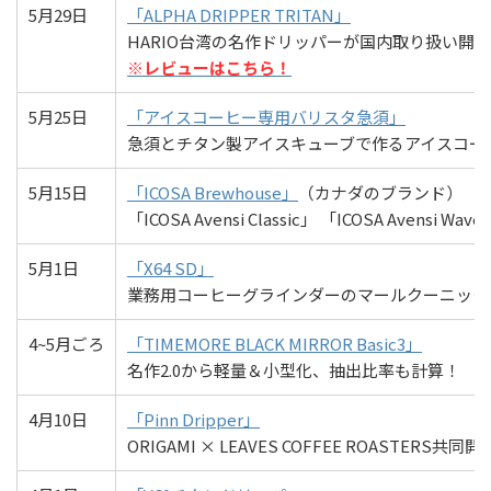
5月29日
「ALPHA DRIPPER TRITAN」
HARIO台湾の名作ドリッパーが国内取り扱い開
※レビューはこちら！
5月25日
「アイスコーヒー専用バリスタ急須」
急須とチタン製アイスキューブで作るアイスコー
5月15日
「ICOSA Brewhouse」
（カナダのブランド）
「ICOSA Avensi Classic」 「ICOSA Avensi W
5月1日
「X64 SD」
業務用コーヒーグラインダーのマールクーニック
4~5月ごろ
「TIMEMORE BLACK MIRROR Basic3」
名作2.0から軽量＆小型化、抽出比率も計算！
4月10日
「Pinn Dripper」
ORIGAMI × LEAVES COFFEE ROASTER