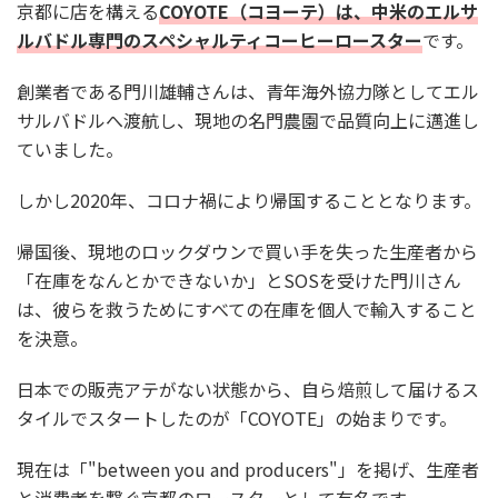
京都に店を構える
COYOTE（コヨーテ）は、中米のエルサ
ルバドル専門のスペシャルティコーヒーロースター
です。
創業者である門川雄輔さんは、青年海外協力隊としてエル
サルバドルへ渡航し、現地の名門農園で品質向上に邁進し
ていました。
しかし2020年、コロナ禍により帰国することとなります。
帰国後、現地のロックダウンで買い手を失った生産者から
「在庫をなんとかできないか」とSOSを受けた門川さん
は、彼らを救うためにすべての在庫を個人で輸入すること
を決意。
日本での販売アテがない状態から、自ら焙煎して届けるス
タイルでスタートしたのが「COYOTE」の始まりです。
現在は「"between you and producers"」を掲げ、生産者
と消費者を繋ぐ京都のロースターとして有名です。