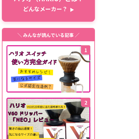
どんなメーカー？
▶
＼ みんなが読んでいる記事 ／
1
2